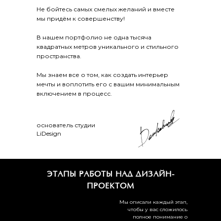
Не бойтесь самых смелых желаний и вместе
мы придём к совершенству!
В нашем портфолио не одна тысяча
квадратных метров уникального и стильного
пространства.
Мы знаем все о том, как создать интерьер
мечты и воплотить его с вашим минимальным
включением в процесс.
основатель студии
LiDesign
ЭТАПЫ РАБОТЫ НАД ДИЗАЙН-
ПРОЕКТОМ
Мы описали каждый этап,
чтобы у вас сложилось
полное понимание о