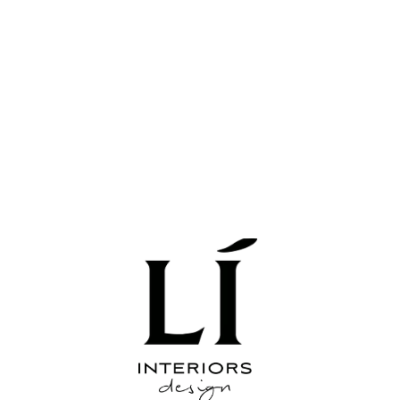
кты
Реализация
Публикации & Прес