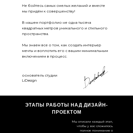
Не бойтесь самых смелых желаний и вместе
мы придём к совершенству!
В нашем портфолио не одна тысяча
квадратных метров уникального и стильного
пространства.
Мы знаем все о том, как создать интерьер
мечты и воплотить его с вашим минимальным
включением в процесс.
основатель студии
LiDesign
ЭТАПЫ РАБОТЫ НАД ДИЗАЙН-
ПРОЕКТОМ
Мы описали каждый этап,
чтобы у вас сложилось
полное понимание о