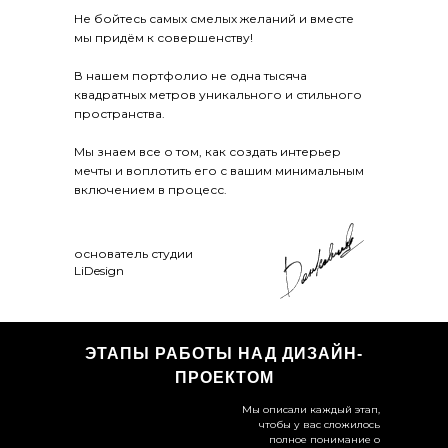
Не бойтесь самых смелых желаний и вместе
мы придём к совершенству!
В нашем портфолио не одна тысяча
квадратных метров уникального и стильного
пространства.
Мы знаем все о том, как создать интерьер
мечты и воплотить его с вашим минимальным
включением в процесс.
основатель студии
LiDesign
ЭТАПЫ РАБОТЫ НАД ДИЗАЙН-
ПРОЕКТОМ
Мы описали каждый этап,
чтобы у вас сложилось
полное понимание о