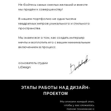
Не бойтесь самых смелых желаний и вместе
мы придём к совершенству!
В нашем портфолио не одна тысяча
квадратных метров уникального и стильного
пространства.
Мы знаем все о том, как создать интерьер
мечты и воплотить его с вашим минимальным
включением в процесс.
основатель студии
LiDesign
ЭТАПЫ РАБОТЫ НАД ДИЗАЙН-
ПРОЕКТОМ
Мы описали каждый этап,
чтобы у вас сложилось
полное понимание о