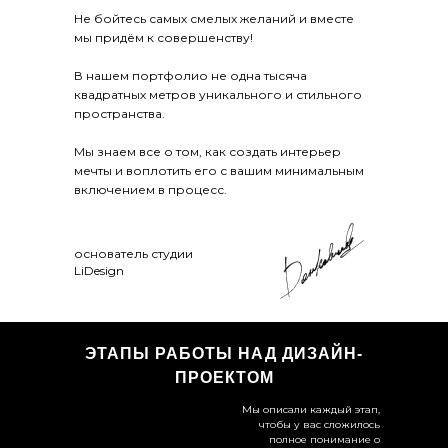
Не бойтесь самых смелых желаний и вместе
мы придём к совершенству!
В нашем портфолио не одна тысяча
квадратных метров уникального и стильного
пространства.
Мы знаем все о том, как создать интерьер
мечты и воплотить его с вашим минимальным
включением в процесс.
основатель студии
LiDesign
ЭТАПЫ РАБОТЫ НАД ДИЗАЙН-
ПРОЕКТОМ
Мы описали каждый этап,
чтобы у вас сложилось
полное понимание о