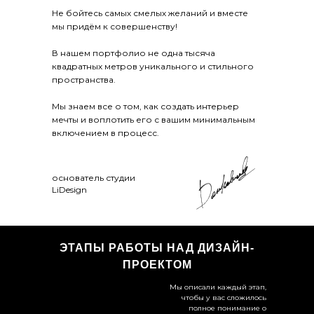
Не бойтесь самых смелых желаний и вместе
мы придём к совершенству!
В нашем портфолио не одна тысяча
квадратных метров уникального и стильного
пространства.
Мы знаем все о том, как создать интерьер
мечты и воплотить его с вашим минимальным
включением в процесс.
основатель студии
LiDesign
ЭТАПЫ РАБОТЫ НАД ДИЗАЙН-
ПРОЕКТОМ
Мы описали каждый этап,
чтобы у вас сложилось
полное понимание о