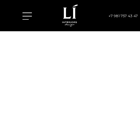
+7 981 757 43 47
ЖК «ГРАФ ОРЛОВ»
ФУНКЦИОНАЛЬНАЯ
И КОМФОРТНАЯ
КВАРТИРА ДЛЯ
ВСЕЙ СЕМЬИ
78 м2
ПЛОЩАДЬ